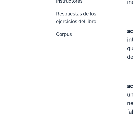
instructores
in
Respuestas de los
ejercicios del libro
ac
Corpus
in
qu
de
ac
un
ne
fa