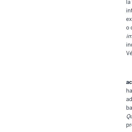
la
in
ex
o 
im
in
Vé
ac
ha
ad
ba
Qu
pr