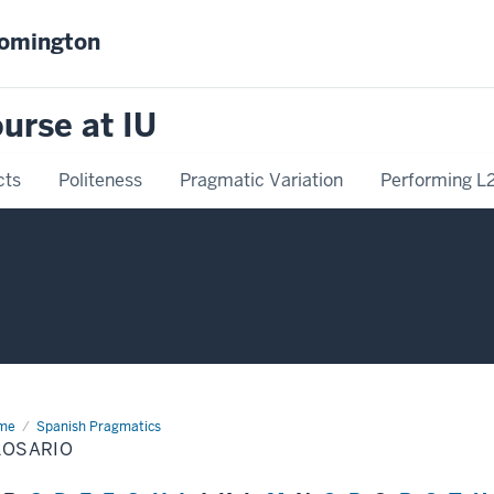
oomington
urse at IU
cts
Politeness
Pragmatic Variation
Performing L
me
Glosario
Spanish Pragmatics
LOSARIO