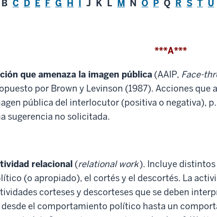
B
C
D
E
F
G
H
I
J K L
M
N
O
P
Q
R
S
T
U
***A***
ción que amenaza la imagen pública
(AAIP,
Face-thr
opuesto por Brown y Levinson (1987). Acciones que 
agen pública del interlocutor (positiva o negativa), p.
a sugerencia no solicitada.
tividad relacional
(
relational work
). Incluye distinto
lítico (o apropiado), el cortés y el descortés. La activ
tividades corteses y descorteses que se deben interpr
 desde el comportamiento político hasta un comport