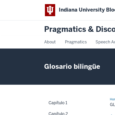
Indiana University Bl
Pragmatics & Disco
About
Pragmatics
Speech A
Glosario bilingüe
Ho
Capítulo 1
G
Capítulo 2