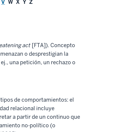
V
W X Y Z
eatening act
[FTA]). Concepto
amenazan o desprestigian la
 ej., una petición, un rechazo o
s tipos de comportamientos: el
idad relacional incluye
etar a partir de un continuo que
amiento no-político (o