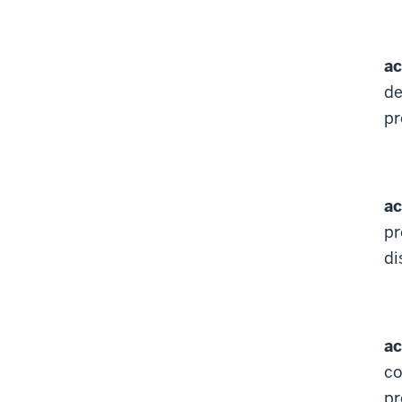
ac
de
pr
ac
pr
di
ac
co
pr